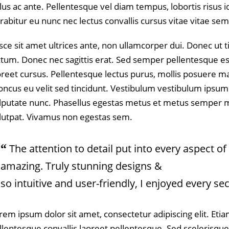
llus ac ante. Pellentesque vel diam tempus, lobortis risus id
rabitur eu nunc nec lectus convallis cursus vitae vitae sem
sce sit amet ultrices ante, non ullamcorper dui. Donec ut 
ctum. Donec nec sagittis erat. Sed semper pellentesque e
oreet cursus. Pellentesque lectus purus, mollis posuere ma
oncus eu velit sed tincidunt. Vestibulum vestibulum ips
lputate nunc. Phasellus egestas metus et metus semper m
lutpat. Vivamus non egestas sem.
The attention to detail put into every aspect 
amazing. Truly stunning designs &
so intuitive and user-friendly, I enjoyed every s
rem ipsum dolor sit amet, consectetur adipiscing elit. Eti
llentesque convallis laoreet pellentesque. Sed scelerisqu