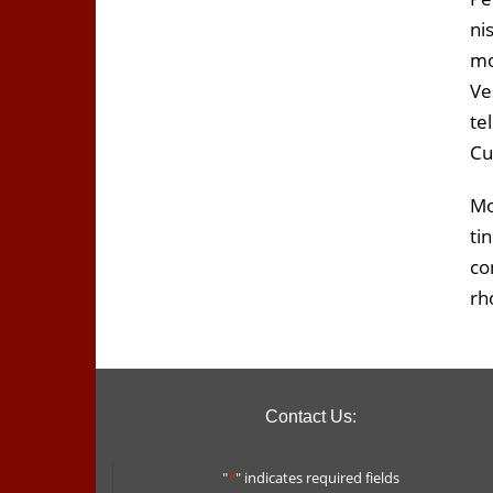
ni
mo
Ve
te
Cu
Mo
ti
co
rh
Contact Us:
"
*
" indicates required fields