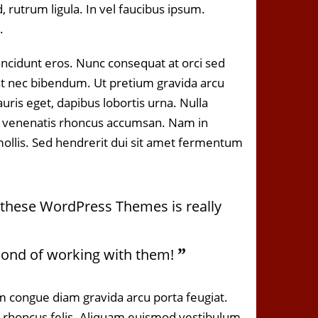
, rutrum ligula. In vel faucibus ipsum.
.
tincidunt eros. Nunc consequat at orci sed
st nec bibendum. Ut pretium gravida arcu
uris eget, dapibus lobortis urna. Nulla
um venenatis rhoncus accumsan. Nam in
ollis. Sed hendrerit dui sit amet fermentum
of these WordPress Themes is really
econd of working with them!
am congue diam gravida arcu porta feugiat.
e rhoncus felis. Aliquam euismod vestibulum