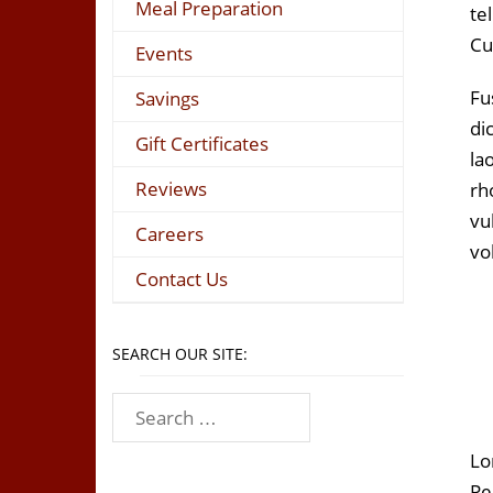
Meal Preparation
te
Cu
Events
Fu
Savings
di
Gift Certificates
la
Reviews
rh
vu
Careers
vo
Contact Us
SEARCH OUR SITE:
Lo
Pe