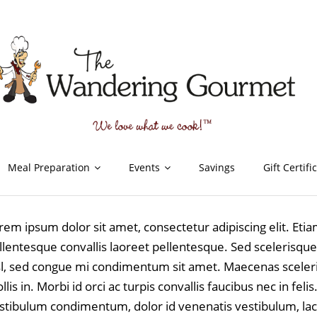
Meal Preparation
Events
Savings
Gift Certifi
rem ipsum dolor sit amet, consectetur adipiscing elit. Eti
llentesque convallis laoreet pellentesque. Sed scelerisqu
sl, sed congue mi condimentum sit amet. Maecenas scelerisq
llis in. Morbi id orci ac turpis convallis faucibus nec in fe
stibulum condimentum, dolor id venenatis vestibulum, lacus 