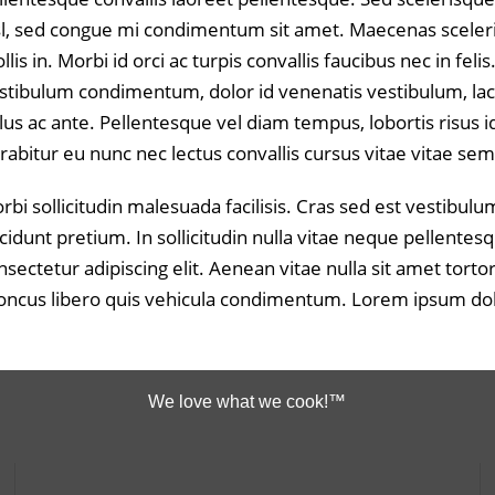
sl, sed congue mi condimentum sit amet. Maecenas scelerisq
llis in. Morbi id orci ac turpis convallis faucibus nec in fe
stibulum condimentum, dolor id venenatis vestibulum, lacus 
llus ac ante. Pellentesque vel diam tempus, lobortis risus id
rabitur eu nunc nec lectus convallis cursus vitae vitae sem
rbi sollicitudin malesuada facilisis. Cras sed est vesti
ncidunt pretium. In sollicitudin nulla vitae neque pellen
nsectetur adipiscing elit. Aenean vitae nulla sit amet torto
oncus libero quis vehicula condimentum. Lorem ipsum dolor
We love what we cook!™